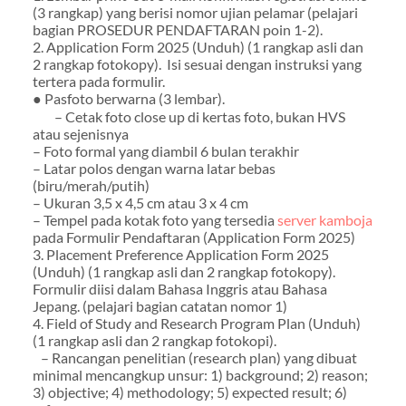
(3 rangkap) yang berisi nomor ujian pelamar (pelajari
bagian PROSEDUR PENDAFTARAN poin 1-2).
2. Application Form 2025 (Unduh) (1 rangkap asli dan
2 rangkap fotokopy). Isi sesuai dengan instruksi yang
tertera pada formulir.
● Pasfoto berwarna (3 lembar).
– Cetak foto close up di kertas foto, bukan HVS
atau sejenisnya
– Foto formal yang diambil 6 bulan terakhir
– Latar polos dengan warna latar bebas
(biru/merah/putih)
– Ukuran 3,5 x 4,5 cm atau 3 x 4 cm
– Tempel pada kotak foto yang tersedia
server kamboja
pada Formulir Pendaftaran (Application Form 2025)
3. Placement Preference Application Form 2025
(Unduh) (1 rangkap asli dan 2 rangkap fotokopy).
Formulir diisi dalam Bahasa Inggris atau Bahasa
Jepang. (pelajari bagian catatan nomor 1)
4. Field of Study and Research Program Plan (Unduh)
(1 rangkap asli dan 2 rangkap fotokopi).
– Rancangan penelitian (research plan) yang dibuat
minimal mencangkup unsur: 1) background; 2) reason;
3) objective; 4) methodology; 5) expected result; 6)