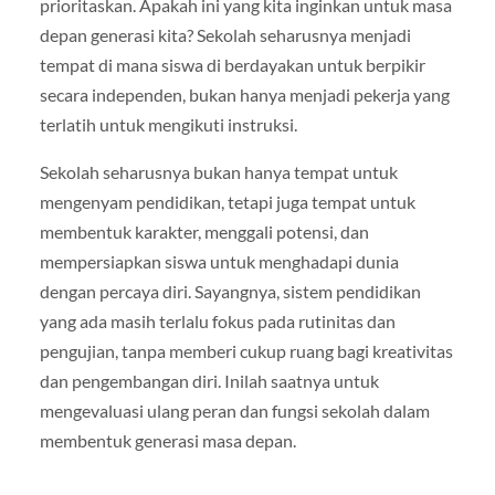
prioritaskan. Apakah ini yang kita inginkan untuk masa
depan generasi kita? Sekolah seharusnya menjadi
tempat di mana siswa di berdayakan untuk berpikir
secara independen, bukan hanya menjadi pekerja yang
terlatih untuk mengikuti instruksi.
Sekolah seharusnya bukan hanya tempat untuk
mengenyam pendidikan, tetapi juga tempat untuk
membentuk karakter, menggali potensi, dan
mempersiapkan siswa untuk menghadapi dunia
dengan percaya diri. Sayangnya, sistem pendidikan
yang ada masih terlalu fokus pada rutinitas dan
pengujian, tanpa memberi cukup ruang bagi kreativitas
dan pengembangan diri. Inilah saatnya untuk
mengevaluasi ulang peran dan fungsi sekolah dalam
membentuk generasi masa depan.