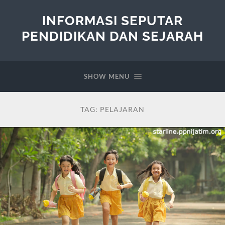
INFORMASI SEPUTAR
PENDIDIKAN DAN SEJARAH
SHOW MENU
TAG:
PELAJARAN