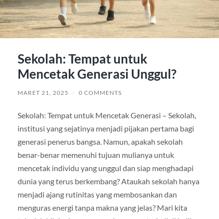
Sekolah: Tempat untuk
Mencetak Generasi Unggul?
MARET 21, 2025
/
0 COMMENTS
Sekolah: Tempat untuk Mencetak Generasi – Sekolah,
institusi yang sejatinya menjadi pijakan pertama bagi
generasi penerus bangsa. Namun, apakah sekolah
benar-benar memenuhi tujuan mulianya untuk
mencetak individu yang unggul dan siap menghadapi
dunia yang terus berkembang? Ataukah sekolah hanya
menjadi ajang rutinitas yang membosankan dan
menguras energi tanpa makna yang jelas? Mari kita